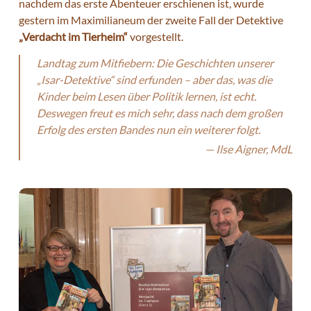
nachdem das erste Abenteuer erschienen ist, wurde
gestern im Maximilianeum der zweite Fall der Detektive
„Verdacht im Tierheim“
vorgestellt.
Landtag zum Mitfiebern: Die Geschichten unserer
„Isar-Detektive“ sind erfunden – aber das, was die
Kinder beim Lesen über Politik lernen, ist echt.
Deswegen freut es mich sehr, dass nach dem großen
Erfolg des ersten Bandes nun ein weiterer folgt.
Ilse Aigner, MdL