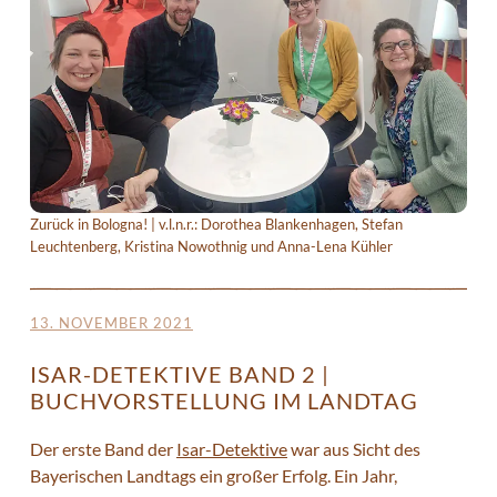
Zurück in Bologna! | v.l.n.r.: Dorothea Blankenhagen, Stefan
Leuchtenberg, Kristina Nowothnig und Anna-Lena Kühler
13. NOVEMBER 2021
ISAR-DETEKTIVE BAND 2 |
BUCHVORSTELLUNG IM LANDTAG
Der erste Band der
Isar-Detektive
war aus Sicht des
Bayerischen Landtags ein großer Erfolg. Ein Jahr,