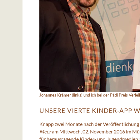
Johannes Krämer (links) und ich bei der Pädi Preis Verl
UNSERE VIERTE KINDER-APP 
Knapp zwei Monate nach der Veröffentlichung
Meer
am Mittwoch, 02. November 2016 im Mün
für herausragende Kinder- und Jugendmedien 