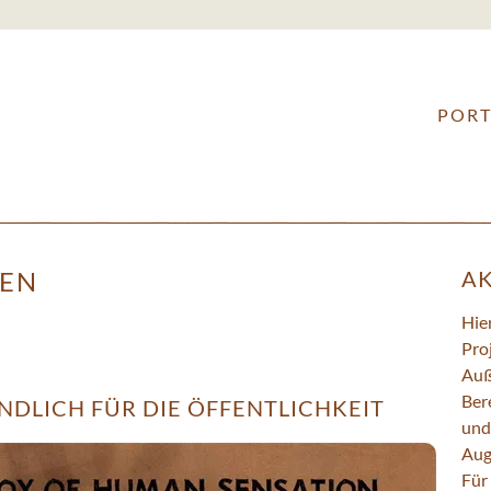
ILLUSTRATION
&
PORT
CHARACTERDESIGN
•
STEFAN
LEUCHTENBERG
GEN
AK
Hie
Pro
Auß
Bere
ENDLICH FÜR DIE ÖFFENTLICHKEIT
und
Aug
Für 