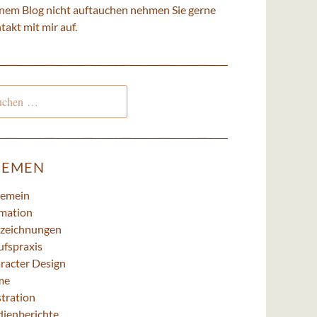
nem Blog nicht auftauchen nehmen Sie gerne
takt
mit mir auf.
hen
h:
HEMEN
gemein
mation
zeichnungen
ufspraxis
racter Design
me
stration
ienberichte