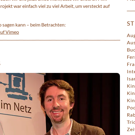
ojekt war einfach viel zu viel Arbeit, um versteckt auf
S
 sagen kann – beim Betrachten:
uf Vimeo
Au
Aus
Bu
Fer
S
Fra
Int
Isa
Kin
Kin
Kin
Pod
Rab
Tri
Zei