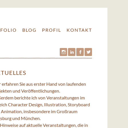
FOLIO
BLOG
PROFIL
KONTAKT
Stefan
Stefan
Stefan
Stefan
Leuchtenberg
Leuchtenberg
Leuchtenberg
Leuchtenberg
TUELLES
auf
auf
auf
auf
Instagram
LinkedIn
Facebook
Twitter
r erfahren Sie aus erster Hand von laufenden
jekten und Veröffentlichungen.
erdem berichte ich von Veranstaltungen im
ich Character Design, Illustration, Storyboard
 Animation, insbesondere im Großraum
sburg und München.
Hinweise auf aktuelle Veranstaltungen, die in