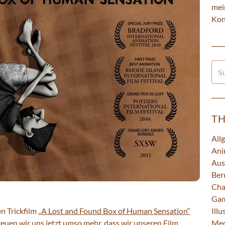
mei
Kon
Suc
nac
T
All
Ani
Aus
Ber
Cha
Ga
n Trickfilm
„A Lost and Found Box of Human Sensation“
Illu
reuen wir uns jetzt umso mehr, dass wir unseren Film
Med