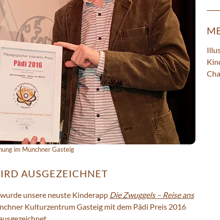
ME
Illu
Kin
Cha
eihung im Münchner Gasteig
WIRD AUSGEZEICHNET
 wurde unsere neuste Kinderapp
Die Zwuggels – Reise ans
chner Kulturzentrum Gasteig mit dem Pädi Preis 2016
ausgezeichnet.