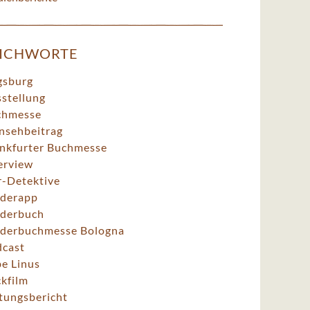
TICHWORTE
gsburg
stellung
chmesse
nsehbeitrag
nkfurter Buchmesse
erview
r-Detektive
derapp
derbuch
derbuchmesse Bologna
cast
e Linus
ckfilm
tungsbericht