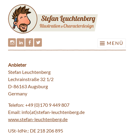
IMPRE
Springe
zum
Inhalt
MENÜ
Stefan
Stefan
Stefan
Stefan
Leuchtenberg
Leuchtenberg
Leuchtenberg
Leuchtenberg
Anbieter
auf
auf
auf
auf
Stefan Leuchtenberg
Instagram
LinkedIn
Facebook
Twitter
Lechrainstraße 32 1/2
D-86163 Augsburg
Germany
Telefon: +49 (0)170 9 449 807
Email: info(at)stefan-leuchtenberg.de
www.stefan-leuchtenberg.de
USt-IdNr.: DE 218 206 895