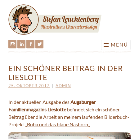
ILLUS
Springe
&
zum
CHARA
Inhalt
•
STEFA
MENÜ
LEUCH
Stefan
Stefan
Stefan
Stefan
Leuchtenberg
Leuchtenberg
Leuchtenberg
Leuchtenberg
EIN SCHÖNER BEITRAG IN DER
auf
auf
auf
auf
LIESLOTTE
Instagram
LinkedIn
Facebook
Twitter
25. OKTOBER 2017
|
ADMIN
In der aktuellen Ausgabe des
Augsburger
Familienmagazins Lieslotte
befindet sich ein schöner
Beitrag über die Arbeit an meinem laufenden Bilderbuch-
Projekt „
Buba und das blaue Nashorn
„.