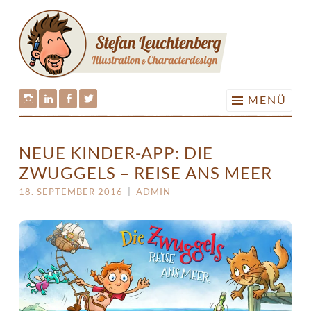
ILLUS
Springe
&
zum
CHARA
Inhalt
•
STEFA
MENÜ
LEUCH
Stefan
Stefan
Stefan
Stefan
Leuchtenberg
Leuchtenberg
Leuchtenberg
Leuchtenberg
NEUE KINDER-APP: DIE
auf
auf
auf
auf
ZWUGGELS – REISE ANS MEER
Instagram
LinkedIn
Facebook
Twitter
18. SEPTEMBER 2016
|
ADMIN