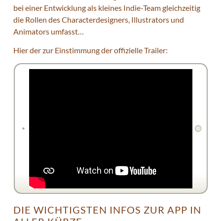
bei einer Entwicklung als kleines Indie-Team gleichzeitig
die Rollen des Characterdesigners, Illustrators und
Animators umfasst…
Hier der zur Einstimmung der offizielle Trailer:
DIE WICHTIGSTEN INFOS ZUR APP IN