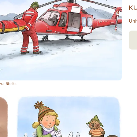
K
Uni
ur Stelle.