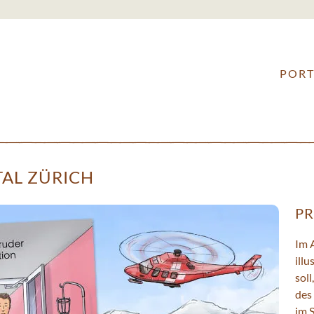
ILLUSTRATION
&
PORT
CHARACTERDESIGN
•
STEFAN
LEUCHTENBERG
TAL ZÜRICH
PR
Im 
illu
soll
des
im S