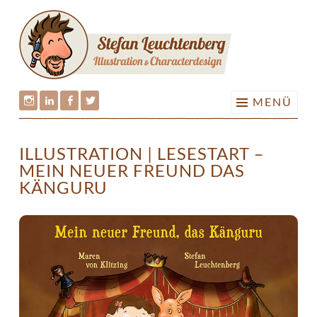
ILLUS
Springe
&
zum
CHARA
Inhalt
•
STEFA
MENÜ
LEUCH
Stefan
Stefan
Stefan
Stefan
Leuchtenberg
Leuchtenberg
Leuchtenberg
Leuchtenberg
ILLUSTRATION | LESESTART –
auf
auf
auf
auf
MEIN NEUER FREUND DAS
Instagram
LinkedIn
Facebook
Twitter
KÄNGURU